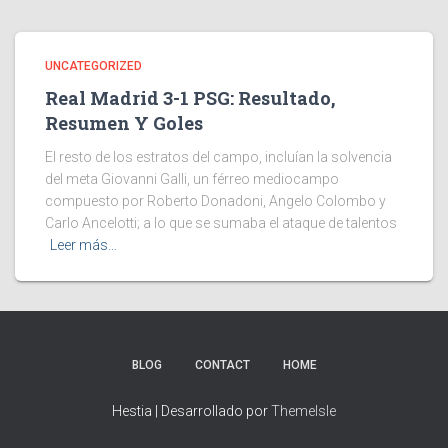
UNCATEGORIZED
Real Madrid 3-1 PSG: Resultado,
Resumen Y Goles
El resto de los estratos del campo, incluían la solvencia
del meta Giovanni Galli, un férreo mediocampo
compuesto por Roberto Donadoni, Angelo Colombo y
Carlo Ancelotti; a lo que se sumaba el ataque de talentos
Leer más…
BLOG
CONTACT
HOME
Hestia | Desarrollado por
ThemeIsle