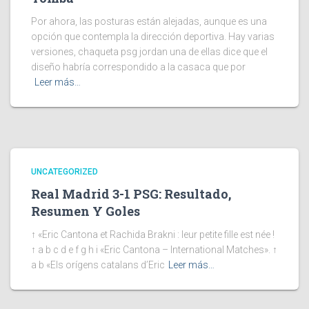
Por ahora, las posturas están alejadas, aunque es una
opción que contempla la dirección deportiva. Hay varias
versiones, chaqueta psg jordan una de ellas dice que el
diseño habría correspondido a la casaca que por
Leer más…
UNCATEGORIZED
Real Madrid 3-1 PSG: Resultado,
Resumen Y Goles
↑ «Eric Cantona et Rachida Brakni : leur petite fille est née !
↑ a b c d e f g h i «Eric Cantona – International Matches». ↑
a b «Els orígens catalans d’Eric
Leer más…