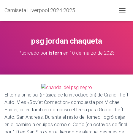
Camiseta Liverpool 2024 2025
C
A
M
B
I
psg jordan chaqueta
A
R
Publicado por
istern
en
10 de marzo de 2023
M
O
D
O
D
E
N
A
El tema principal (música de la introducción) de Grand Theft
V
Auto IV es «Soviet Connection» compuesta por Michael
E
Hunter, quien también compuso el tema para Grand Theft
G
A
Auto: San Andreas. Durante el resto del torneo, logró dejar
C
en el camino a equipos como el Celtic (en octavos de final
I
por 1:0 en San Siro y en el tiempo de alargue, después de