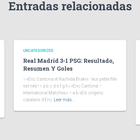
Entradas relacionadas
UNCATEGORIZED
Real Madrid 3-1 PSG: Resultado,
Resumen Y Goles
↑ «Eric Cantona et Rachida Brakni : leur petite fille
est née ! ↑ a b c d e f g h i «Eric Cantona –
International Matches». ↑ a b «Els orígens
catalans d’Eric
Leer más…