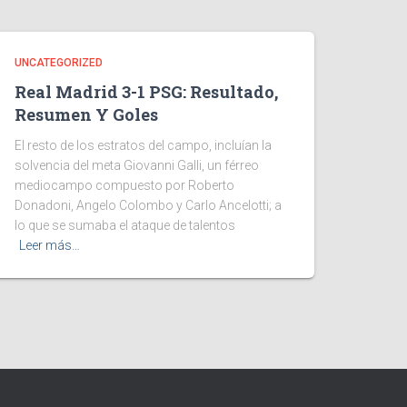
UNCATEGORIZED
Real Madrid 3-1 PSG: Resultado,
Resumen Y Goles
El resto de los estratos del campo, incluían la
solvencia del meta Giovanni Galli, un férreo
mediocampo compuesto por Roberto
Donadoni, Angelo Colombo y Carlo Ancelotti; a
lo que se sumaba el ataque de talentos
Leer más…