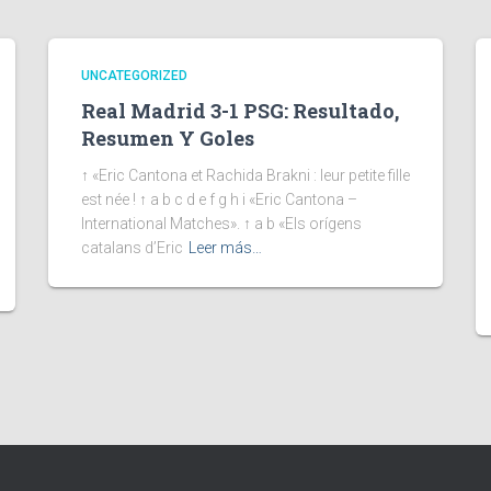
UNCATEGORIZED
Real Madrid 3-1 PSG: Resultado,
Resumen Y Goles
↑ «Eric Cantona et Rachida Brakni : leur petite fille
est née ! ↑ a b c d e f g h i «Eric Cantona –
International Matches». ↑ a b «Els orígens
catalans d’Eric
Leer más…