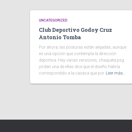
UNCATEGORIZED
Club Deportivo Godoy Cruz
Antonio Tomba
Por ahora, las posturas están alejadas, aunque
es una opción que contempla la dirección
deportiva. Hay varias versiones, chaqueta psg
jordan una de ellas dice que el diseño habría
correspondido a la casaca que por
Leer más…