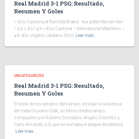
Real Madrid 3-1 PSG: Resultado,
Resumen Y Goles
↑ «Eric Cantona et Rachida Brakni : leur petite fille est née !
↑ a b c d e f g h i «Eric Cantona – International Matches». ↑
a b «Els orígens catalans d’Eric
Leer más…
UNCATEGORIZED
Real Madrid 3-1 PSG: Resultado,
Resumen Y Goles
El resto de los estratos del campo, incluían la solvencia
del meta Giovanni Galli, un férreo mediocampo
compuesto por Roberto Donadoni, Angelo Colombo y
Carlo Ancelotti; a lo que se sumaba el ataque de talentos
Leer más…