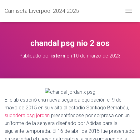
Camiseta Liverpool 2024 2025
C
A
M
B
I
chandal psg nio 2 aos
A
R
Publicado por
istern
en
10 de marzo de 2023
M
O
D
O
D
E
N
A
El club estrenó una nueva segunda equipación el 9 de
V
mayo de 2015 en su visita al estadio Santiago Bernabéu,
E
sudadera psg jordan
presentándose por sorpresa con un
G
A
uniforme de la senyera diseñado por Adidas para la
C
siguiente temporada. El 16 de abril de 2015 fue presentado
I
en sociedad el nuevo patronato y la nueva imagen de la