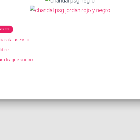
RIZED
barata asensio
ibre
eam league soccer