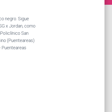
co negro. Sigue
PSG x Jordan, como
Policlínico San
Pino (Puenteareas)
de Puenteareas