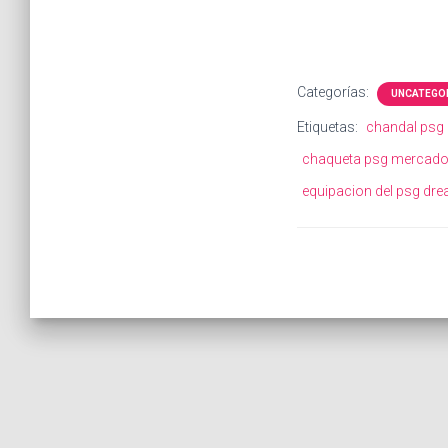
Categorías:
UNCATEGO
Etiquetas:
chandal psg 
chaqueta psg mercadol
equipacion del psg dr