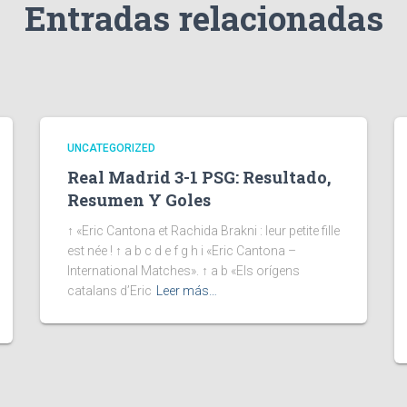
Entradas relacionadas
UNCATEGORIZED
Real Madrid 3-1 PSG: Resultado,
Resumen Y Goles
↑ «Eric Cantona et Rachida Brakni : leur petite fille
est née ! ↑ a b c d e f g h i «Eric Cantona –
International Matches». ↑ a b «Els orígens
catalans d’Eric
Leer más…