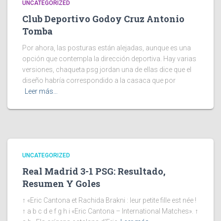
UNCATEGORIZED
Club Deportivo Godoy Cruz Antonio
Tomba
Por ahora, las posturas están alejadas, aunque es una
opción que contempla la dirección deportiva. Hay varias
versiones, chaqueta psg jordan una de ellas dice que el
diseño habría correspondido a la casaca que por
Leer más…
UNCATEGORIZED
Real Madrid 3-1 PSG: Resultado,
Resumen Y Goles
↑ «Eric Cantona et Rachida Brakni : leur petite fille est née !
↑ a b c d e f g h i «Eric Cantona – International Matches». ↑