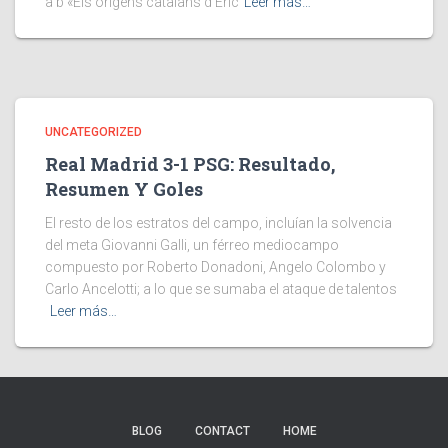
a b «Els orígens catalans d’Eric
Leer más…
UNCATEGORIZED
Real Madrid 3-1 PSG: Resultado,
Resumen Y Goles
El resto de los estratos del campo, incluían la solvencia
del meta Giovanni Galli, un férreo mediocampo
compuesto por Roberto Donadoni, Angelo Colombo y
Carlo Ancelotti; a lo que se sumaba el ataque de talentos
Leer más…
BLOG
CONTACT
HOME