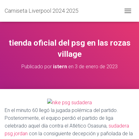
Camiseta Liverpool 2024 2025
C
A
M
B
I
tienda oficial del psg en las rozas
A
R
village
M
O
Publicado por
istern
en
3 de enero de 2023
D
O
D
E
N
A
V
En el minuto 60 llegó la jugada polémica del partido.
E
G
Posteriormente, el equipo perdió el partido de liga
A
celebrado aquel día contra el Atlético Osasuna,
sudadera
C
psg jordan
con la consiguiente decepción y pañolada de la
I