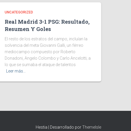
UNCATEGORIZED
Real Madrid 3-1 PSG: Resultado,
Resumen Y Goles
El resto de los estratos del campo, incluían la
solvencia del meta Giovanni Galli, un férreo
mediocampo compuesto por Roberto
Donadoni, Angelo Colombo y Carlo Ancelotti; a
lo que se sumaba el ataque de talentos
Leer más…
Hestia | Desarrollado por
ThemeIsle