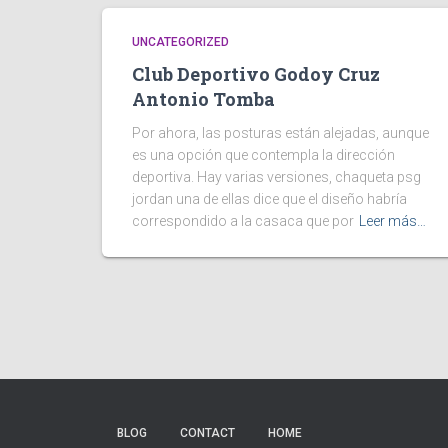
UNCATEGORIZED
Club Deportivo Godoy Cruz
Antonio Tomba
Por ahora, las posturas están alejadas, aunque
es una opción que contempla la dirección
deportiva. Hay varias versiones, chaqueta psg
jordan una de ellas dice que el diseño habría
correspondido a la casaca que por
Leer más…
BLOG
CONTACT
HOME