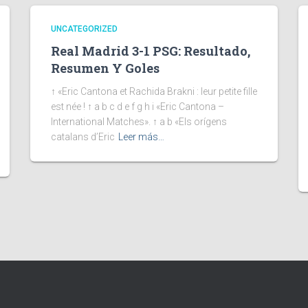
UNCATEGORIZED
Real Madrid 3-1 PSG: Resultado,
Resumen Y Goles
↑ «Eric Cantona et Rachida Brakni : leur petite fille
est née ! ↑ a b c d e f g h i «Eric Cantona –
International Matches». ↑ a b «Els orígens
catalans d’Eric
Leer más…