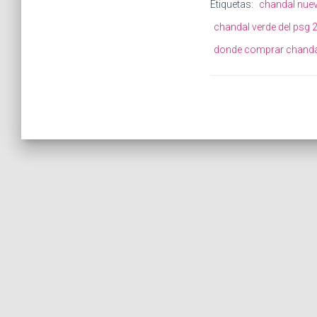
Etiquetas:
chandal nuev
chandal verde del psg 
donde comprar chanda