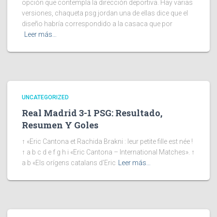
opción que contempla la dirección deportiva. Hay varias
versiones, chaqueta psg jordan una de ellas dice que el
diseño habría correspondido a la casaca que por
Leer más…
UNCATEGORIZED
Real Madrid 3-1 PSG: Resultado,
Resumen Y Goles
↑ «Eric Cantona et Rachida Brakni : leur petite fille est née !
↑ a b c d e f g h i «Eric Cantona – International Matches». ↑
a b «Els orígens catalans d’Eric
Leer más…