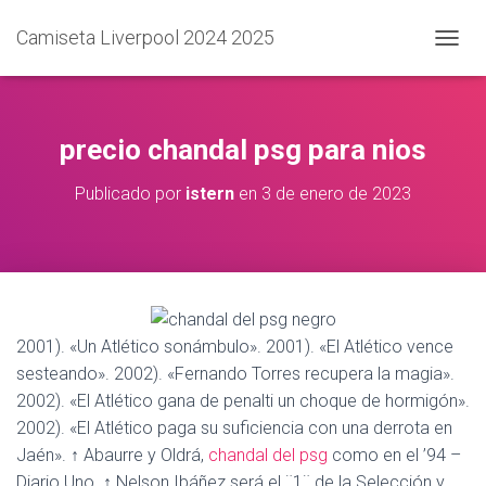
Camiseta Liverpool 2024 2025
C
A
M
B
I
precio chandal psg para nios
A
R
Publicado por
istern
en
3 de enero de 2023
M
O
D
O
D
E
N
A
2001). «Un Atlético sonámbulo». 2001). «El Atlético vence
V
sesteando». 2002). «Fernando Torres recupera la magia».
E
2002). «El Atlético gana de penalti un choque de hormigón».
G
A
2002). «El Atlético paga su suficiencia con una derrota en
C
Jaén». ↑ Abaurre y Oldrá,
chandal del psg
como en el ’94 –
I
Diario Uno. ↑ Nelson Ibáñez será el ¨1¨ de la Selección y