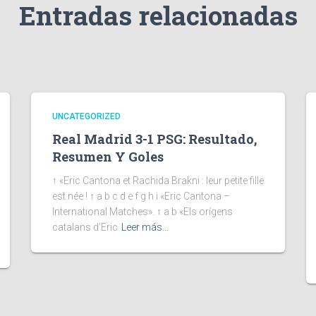
Entradas relacionadas
UNCATEGORIZED
Real Madrid 3-1 PSG: Resultado,
Resumen Y Goles
↑ «Eric Cantona et Rachida Brakni : leur petite fille
est née ! ↑ a b c d e f g h i «Eric Cantona –
International Matches». ↑ a b «Els orígens
catalans d’Eric
Leer más…