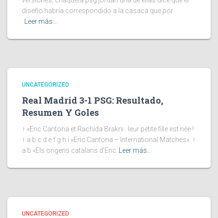
versiones, chaqueta psg jordan una de ellas dice que el
diseño habría correspondido a la casaca que por
Leer más…
UNCATEGORIZED
Real Madrid 3-1 PSG: Resultado,
Resumen Y Goles
↑ «Eric Cantona et Rachida Brakni : leur petite fille est née !
↑ a b c d e f g h i «Eric Cantona – International Matches». ↑
a b «Els orígens catalans d’Eric
Leer más…
UNCATEGORIZED