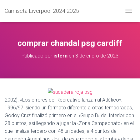
Camiseta Liverpool 2024 2025
C
A
M
B
I
comprar chandal psg cardiff
A
R
Publicado por
istern
en
3 de enero de 2023
M
O
D
O
D
E
N
A
2002). «Los errores del Recreativo lanzan al Atlético».
V
1996/97: siendo un formato diferente a otras temporadas,
E
Godoy Cruz finalizó primero en el ‹Grupo B› del Interior con
G
A
28 puntos, así llegando a jugar la ‹Zona Campeonato› en el
C
que finaliza tercero con 48 unidades, a 4 puntos del
I
campeón Argentinos Jrs., de este modo el «Tomba» debía