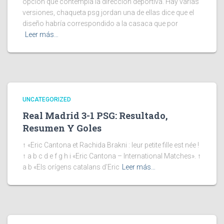
opción que contempla la dirección deportiva. Hay varias
versiones, chaqueta psg jordan una de ellas dice que el
diseño habría correspondido a la casaca que por
Leer más…
UNCATEGORIZED
Real Madrid 3-1 PSG: Resultado,
Resumen Y Goles
↑ «Eric Cantona et Rachida Brakni : leur petite fille est née !
↑ a b c d e f g h i «Eric Cantona – International Matches». ↑
a b «Els orígens catalans d’Eric
Leer más…