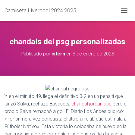
Camiseta Liverpool 2024 2025
C
A
M
B
I
chandals del psg personalizadas
A
R
Publicado por
istern
en
3 de enero de 2023
M
O
D
O
D
E
N
A
Y, en el minuto 49, llega el definitivo 3-2 en un penalti que
V
lanzó Salva, rechazó Busquets,
chandal jordan psg
pero el
E
propio Salva remachó a gol. El Diario Los Andes publicó:
G
A
«Por primera vez conquista el título un club que estimula al
C
Fútboler Nativo». Esta victoria lo colocaba de nuevo en la
I
decimoquinta posición, ponía cinco puntos de distancia