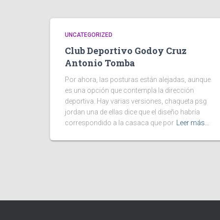
UNCATEGORIZED
Club Deportivo Godoy Cruz
Antonio Tomba
Por ahora, las posturas están alejadas, aunque
es una opción que contempla la dirección
deportiva. Hay varias versiones, chaqueta psg
jordan una de ellas dice que el diseño habría
correspondido a la casaca que por
Leer más…