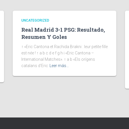
UNCATEGORIZED
Real Madrid 3-1 PSG: Resultado,
Resumen Y Goles
↑ «Eric Cantona et Rachida Brakni : leur petite fille
est née ! ↑ a b c d e f g h i «Eric Cantona –
International Matches». ↑ a b «Els orígens
catalans d’Eric
Leer más…