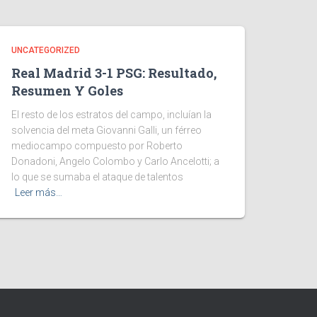
UNCATEGORIZED
Real Madrid 3-1 PSG: Resultado,
Resumen Y Goles
El resto de los estratos del campo, incluían la
solvencia del meta Giovanni Galli, un férreo
mediocampo compuesto por Roberto
Donadoni, Angelo Colombo y Carlo Ancelotti; a
lo que se sumaba el ataque de talentos
Leer más…