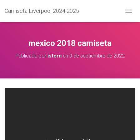
Camiseta Liverpool 2024 2025
C
A
M
B
I
mexico 2018 camiseta
A
R
Publicado por
istern
en
9 de septiembre de 2022
M
O
D
O
D
E
N
A
V
E
G
A
C
I