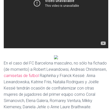
Ó
N
En el caso del FC Barcelona masculino, no sólo ha fichado
(de momento) a Robert Lewandowsi, Andreas Christensen,
camisetas de futbol
Raphinha y Franck Kessié. Anna
Lewandowska, Katrine Friis, Natalia Rodrigues y Joëlle
Kessié tendrán ocasión de confraternizar con otras
mujeres de jugadores del primer equipo como Coral
Simanovich, Elena Galera, Romarey Ventura, Mikky
Kiemeney, Daniela Jehle o Anne Laure Braithwaite.