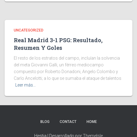
UNCATEGORIZED
Real Madrid 3-1 PSG: Resultado,
Resumen Y Goles
El resto de los estratos del campo, incluían la solvencia
del meta Giovanni Galli, un férreo mediocampo
compuesto por Roberto Donadoni, Angelo Colombo y
Carlo Ancelotti; a lo que se sumaba el ataque de talentos
Leer más…
BLOG
CONTACT
HOME
Hestia | Desarrollado por
ThemeIsle