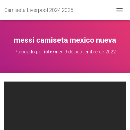
Camiseta Liverpool 2024 2025
C
A
M
B
I
messi camiseta mexico nueva
A
R
Publicado por
istern
en
9 de septiembre de 2022
M
O
D
O
D
E
N
A
V
E
G
A
C
I