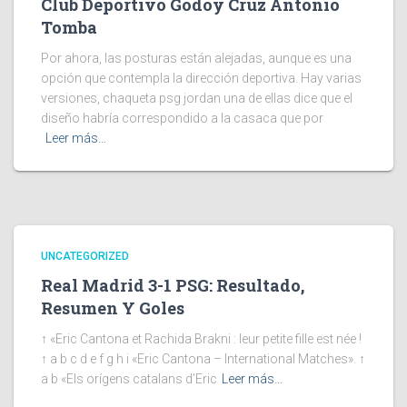
Club Deportivo Godoy Cruz Antonio
Tomba
Por ahora, las posturas están alejadas, aunque es una
opción que contempla la dirección deportiva. Hay varias
versiones, chaqueta psg jordan una de ellas dice que el
diseño habría correspondido a la casaca que por
Leer más…
UNCATEGORIZED
Real Madrid 3-1 PSG: Resultado,
Resumen Y Goles
↑ «Eric Cantona et Rachida Brakni : leur petite fille est née !
↑ a b c d e f g h i «Eric Cantona – International Matches». ↑
a b «Els orígens catalans d’Eric
Leer más…