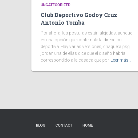
UNCATEGORIZED
Club Deportivo Godoy Cruz
Antonio Tomba
Por ahora, las posturas están alejadas, aunque
es una opción que contempla la dirección
deportiva. Hay varias versiones, chaqueta psg
jordan una de ellas dice que el diseño habría
correspondido a la casaca que por
Leer más…
BLOG
CONTACT
HOME