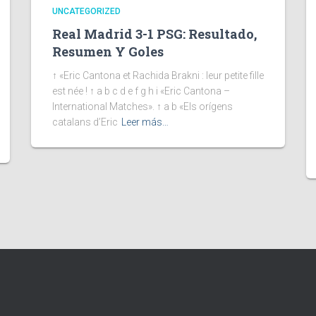
UNCATEGORIZED
Real Madrid 3-1 PSG: Resultado,
Resumen Y Goles
↑ «Eric Cantona et Rachida Brakni : leur petite fille
est née ! ↑ a b c d e f g h i «Eric Cantona –
International Matches». ↑ a b «Els orígens
catalans d’Eric
Leer más…