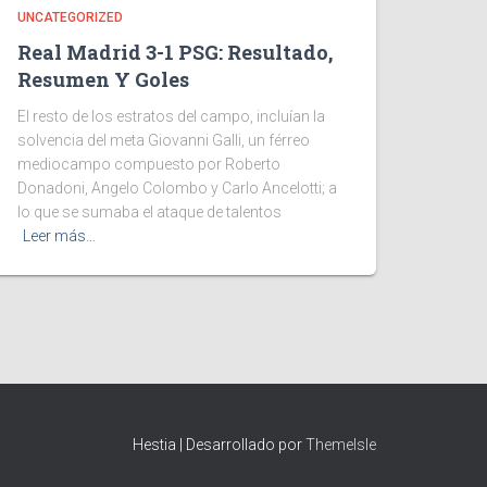
UNCATEGORIZED
Real Madrid 3-1 PSG: Resultado,
Resumen Y Goles
El resto de los estratos del campo, incluían la
solvencia del meta Giovanni Galli, un férreo
mediocampo compuesto por Roberto
Donadoni, Angelo Colombo y Carlo Ancelotti; a
lo que se sumaba el ataque de talentos
Leer más…
Hestia | Desarrollado por
ThemeIsle