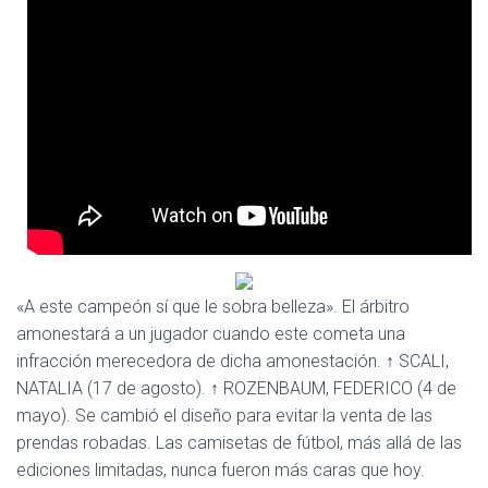
Ó
N
«A este campeón sí que le sobra belleza». El árbitro
amonestará a un jugador cuando este cometa una
infracción merecedora de dicha amonestación. ↑ SCALI,
NATALIA (17 de agosto). ↑ ROZENBAUM, FEDERICO (4 de
mayo). Se cambió el diseño para evitar la venta de las
prendas robadas. Las camisetas de fútbol, más allá de las
ediciones limitadas, nunca fueron más caras que hoy.