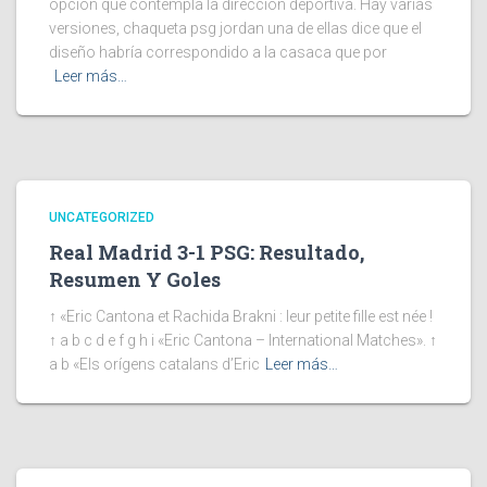
opción que contempla la dirección deportiva. Hay varias
versiones, chaqueta psg jordan una de ellas dice que el
diseño habría correspondido a la casaca que por
Leer más…
UNCATEGORIZED
Real Madrid 3-1 PSG: Resultado,
Resumen Y Goles
↑ «Eric Cantona et Rachida Brakni : leur petite fille est née !
↑ a b c d e f g h i «Eric Cantona – International Matches». ↑
a b «Els orígens catalans d’Eric
Leer más…