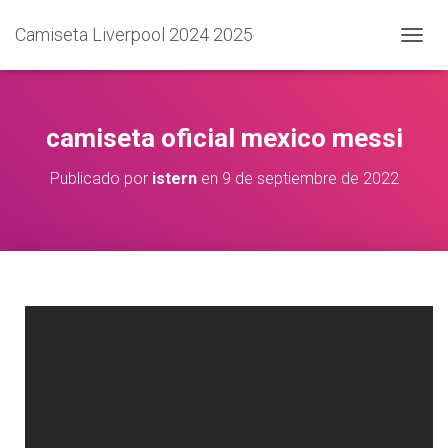
Camiseta Liverpool 2024 2025
C
A
M
B
I
camiseta oficial mexico messi
A
R
Publicado por
istern
en
9 de septiembre de 2022
M
O
D
O
D
E
N
A
V
E
G
A
C
I