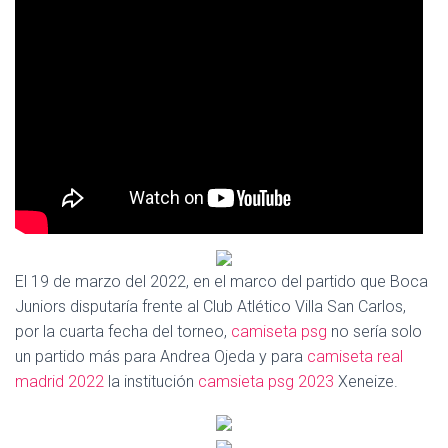
Ó
N
El 19 de marzo del 2022, en el marco del partido que Boca
Juniors disputaría frente al Club Atlético Villa San Carlos,
por la cuarta fecha del torneo,
camiseta psg
no sería solo
un partido más para Andrea Ojeda y para
camiseta real
madrid 2022
la institución
camsieta psg 2023
Xeneize.