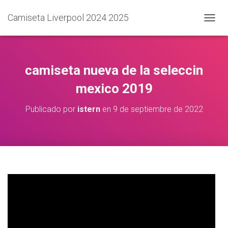
Camiseta Liverpool 2024 2025
C
A
M
B
I
camiseta nueva de la seleccin
A
R
mexico 2019
M
O
Publicado por
istern
en
9 de septiembre de 2022
D
O
D
E
N
A
V
E
G
A
C
I