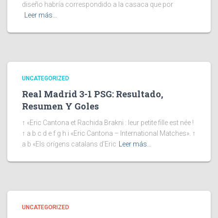
diseño habría correspondido a la casaca que por
Leer más…
UNCATEGORIZED
Real Madrid 3-1 PSG: Resultado,
Resumen Y Goles
↑ «Eric Cantona et Rachida Brakni : leur petite fille est née !
↑ a b c d e f g h i «Eric Cantona – International Matches». ↑
a b «Els orígens catalans d’Eric
Leer más…
UNCATEGORIZED