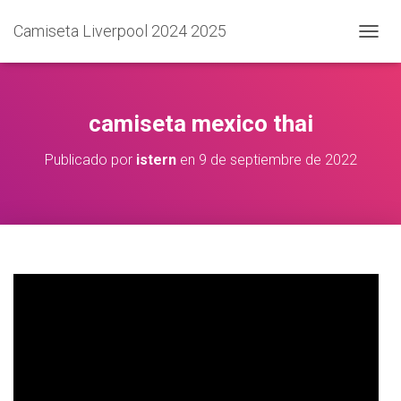
Camiseta Liverpool 2024 2025
C
A
M
B
I
camiseta mexico thai
A
R
Publicado por
istern
en
9 de septiembre de 2022
M
O
D
O
D
E
N
A
V
E
G
A
C
I