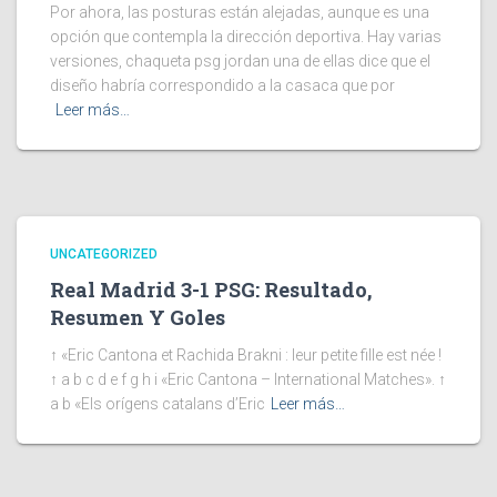
Por ahora, las posturas están alejadas, aunque es una
opción que contempla la dirección deportiva. Hay varias
versiones, chaqueta psg jordan una de ellas dice que el
diseño habría correspondido a la casaca que por
Leer más…
UNCATEGORIZED
Real Madrid 3-1 PSG: Resultado,
Resumen Y Goles
↑ «Eric Cantona et Rachida Brakni : leur petite fille est née !
↑ a b c d e f g h i «Eric Cantona – International Matches». ↑
a b «Els orígens catalans d’Eric
Leer más…