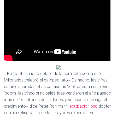
Ó
N
↑ Pulzo. «El curioso detalle de la camiseta con la que
Millonarios celebró el campeonato». De hecho, las cifras
están disparadas: «Las camisetas ‘replica’ están en pleno
‘boom’, las cinco principales ligas vendieron el año pasado
más de 16 millones de unidades, y se espera que siga el
crecimiento», dice Peter Rohlmann,
equipacion psg
doctor
en ‘marketing’ y uno de los mayores expertos en