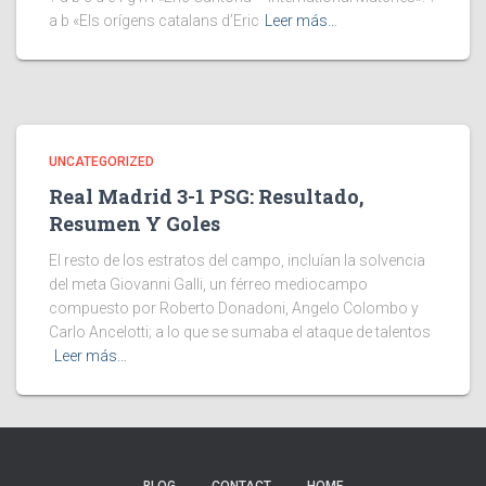
a b «Els orígens catalans d’Eric
Leer más…
UNCATEGORIZED
Real Madrid 3-1 PSG: Resultado,
Resumen Y Goles
El resto de los estratos del campo, incluían la solvencia
del meta Giovanni Galli, un férreo mediocampo
compuesto por Roberto Donadoni, Angelo Colombo y
Carlo Ancelotti; a lo que se sumaba el ataque de talentos
Leer más…