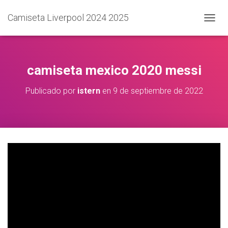
Camiseta Liverpool 2024 2025
C
A
M
B
I
camiseta mexico 2020 messi
A
R
Publicado por
istern
en
9 de septiembre de 2022
M
O
D
O
D
E
N
A
V
E
G
A
C
I