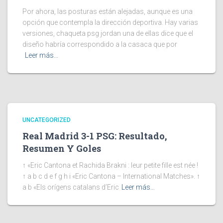
Por ahora, las posturas están alejadas, aunque es una
opción que contempla la dirección deportiva. Hay varias
versiones, chaqueta psg jordan una de ellas dice que el
diseño habría correspondido a la casaca que por
Leer más…
UNCATEGORIZED
Real Madrid 3-1 PSG: Resultado,
Resumen Y Goles
↑ «Eric Cantona et Rachida Brakni : leur petite fille est née !
↑ a b c d e f g h i «Eric Cantona – International Matches». ↑
a b «Els orígens catalans d’Eric
Leer más…