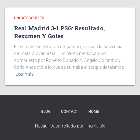
UNCATEGORIZED
Real Madrid 3-1 PSG: Resultado,
Resumen Y Goles
El resto de los estratos del campo, incluían la solvencia
del meta Giovanni Galli, un férreo mediocampo
compuesto por Roberto Donadoni, Angelo Colombo y
Carlo Ancelotti; a lo que se sumaba el ataque de talentos
Leer más…
BLOG
CONTACT
HOME
Hestia | Desarrollado por
ThemeIsle