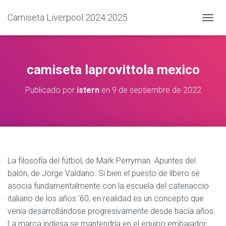
Camiseta Liverpool 2024 2025
C
A
M
B
I
camiseta laprovittola mexico
A
R
Publicado por
istern
en
9 de septiembre de 2022
M
O
D
O
D
E
N
La filosofía del fútbol, de Mark Perryman. Apuntes del
A
V
balón, de Jorge Valdano. Si bien el puesto de líbero se
E
asocia fundamentalmente con la escuela del catenaccio
G
italiano de los años ’60, en realidad es un concepto que
A
C
venía desarrollándose progresivamente desde hacía años.
I
La marca inglesa se mantendría en el equipo embajador