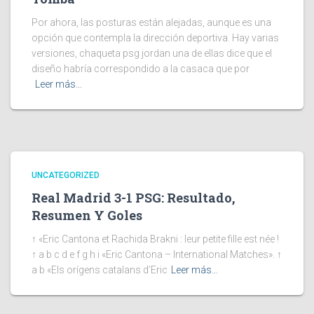
Por ahora, las posturas están alejadas, aunque es una
opción que contempla la dirección deportiva. Hay varias
versiones, chaqueta psg jordan una de ellas dice que el
diseño habría correspondido a la casaca que por
Leer más…
UNCATEGORIZED
Real Madrid 3-1 PSG: Resultado,
Resumen Y Goles
↑ «Eric Cantona et Rachida Brakni : leur petite fille est née !
↑ a b c d e f g h i «Eric Cantona – International Matches». ↑
a b «Els orígens catalans d’Eric
Leer más…