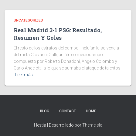
UNCATEGORIZED
Real Madrid 3-1 PSG: Resultado,
Resumen Y Goles
El resto de los estratos del campo, incluían la solvencia
del meta Giovanni Galli, un férreo mediocampo
compuesto por Roberto Donadoni, Angelo Colombo y
Carlo Ancelotti; a lo que se sumaba el ataque de talentos
Leer más…
BLOG
CONTACT
HOME
Hestia | Desarrollado por
ThemeIsle