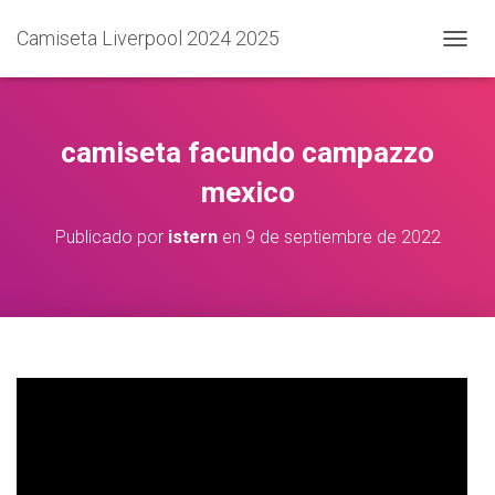
Camiseta Liverpool 2024 2025
C
A
M
B
I
camiseta facundo campazzo
A
R
mexico
M
O
Publicado por
istern
en
9 de septiembre de 2022
D
O
D
E
N
A
V
E
G
A
C
I