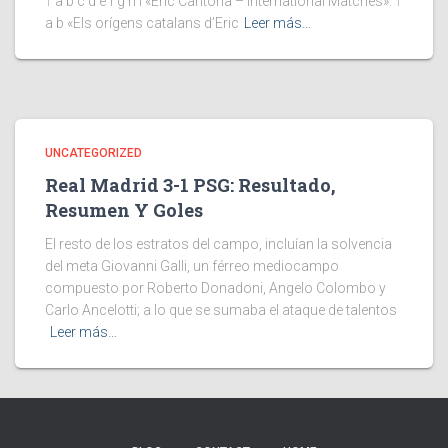
↑ a b c d e f g h i «Eric Cantona – International Matches». ↑
a b «Els orígens catalans d’Eric
Leer más…
UNCATEGORIZED
Real Madrid 3-1 PSG: Resultado,
Resumen Y Goles
El resto de los estratos del campo, incluían la solvencia
del meta Giovanni Galli, un férreo mediocampo
compuesto por Roberto Donadoni, Angelo Colombo y
Carlo Ancelotti; a lo que se sumaba el ataque de talentos
Leer más…