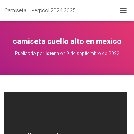
Camiseta Liverpool 2024 2025
C
A
M
B
I
camiseta cuello alto en mexico
A
R
Publicado por
istern
en
9 de septiembre de 2022
M
O
D
O
D
E
N
A
V
E
G
A
C
I