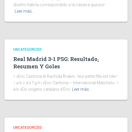
diseño habría correspondido a la casaca que por
Leer más…
UNCATEGORIZED
Real Madrid 3-1 PSG: Resultado,
Resumen Y Goles
↑ «Eric Cantona et Rachida Brakni : leur petite fille est née !
↑ a b c d e f g h i «Eric Cantona – International Matches». ↑
a b «Els orígens catalans d’Eric
Leer más…
UNCATEGORIZED