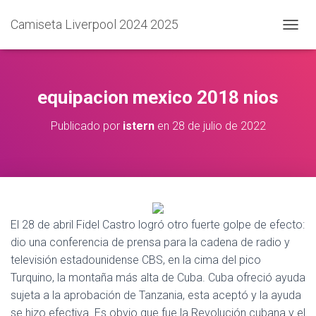
Camiseta Liverpool 2024 2025
C
A
M
B
I
equipacion mexico 2018 nios
A
R
Publicado por
istern
en
28 de julio de 2022
M
O
D
O
D
E
N
El 28 de abril Fidel Castro logró otro fuerte golpe de efecto:
A
V
dio una conferencia de prensa para la cadena de radio y
E
televisión estadounidense CBS, en la cima del pico
G
Turquino, la montaña más alta de Cuba. Cuba ofreció ayuda
A
C
sujeta a la aprobación de Tanzania, esta aceptó y la ayuda
I
se hizo efectiva. Es obvio que fue la Revolución cubana y el