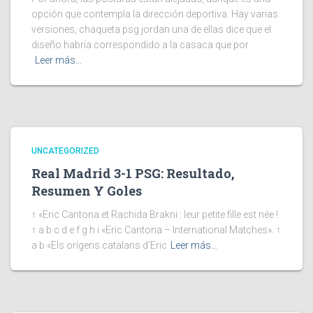
opción que contempla la dirección deportiva. Hay varias
versiones, chaqueta psg jordan una de ellas dice que el
diseño habría correspondido a la casaca que por
Leer más…
UNCATEGORIZED
Real Madrid 3-1 PSG: Resultado,
Resumen Y Goles
↑ «Eric Cantona et Rachida Brakni : leur petite fille est née !
↑ a b c d e f g h i «Eric Cantona – International Matches». ↑
a b «Els orígens catalans d’Eric
Leer más…