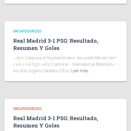
UNCATEGORIZED
Real Madrid 3-1 PSG: Resultado,
Resumen Y Goles
↑ «Eric Cantona et Rachida Brakni : leur petite fille est née !
↑ a b c d e f g h i «Eric Cantona – International Matches». ↑
a b «Els orígens catalans d’Eric
Leer más…
UNCATEGORIZED
Real Madrid 3-1 PSG: Resultado,
Resumen Y Goles