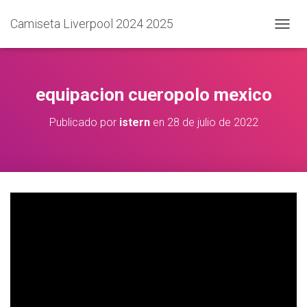
Camiseta Liverpool 2024 2025
C
A
M
B
I
equipacion cueropolo mexico
A
R
Publicado por
istern
en
28 de julio de 2022
M
O
D
O
D
E
N
A
V
E
G
A
C
I