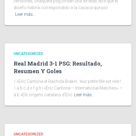
versiones, chaqueta psg jordan una de ellas dice que el
diseño habría correspondido a la casaca que por
Leer más…
UNCATEGORIZED
Real Madrid 3-1 PSG: Resultado,
Resumen Y Goles
↑ «Eric Cantona et Rachida Brakni : leur petite fille est née !
↑ a b c d e f g h i «Eric Cantona – International Matches». ↑
a b «Els orígens catalans d’Eric
Leer más…
UNCATEGORIZED