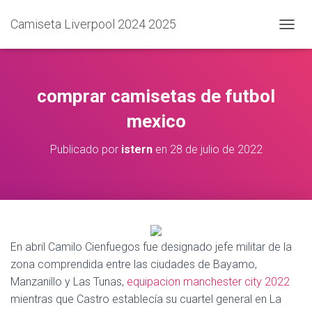
Camiseta Liverpool 2024 2025
C
A
M
B
I
comprar camisetas de futbol
A
R
mexico
M
O
Publicado por
istern
en
28 de julio de 2022
D
O
D
E
N
A
V
En abril Camilo Cienfuegos fue designado jefe militar de la
E
G
zona comprendida entre las ciudades de Bayamo,
A
Manzanillo y Las Tunas,
equipacion manchester city 2022
C
mientras que Castro establecía su cuartel general en La
I