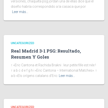
versiones, chaqueta psg jordan una de ellas dice que el
diseño habría correspondido a la casaca que por
Leer más…
UNCATEGORIZED
Real Madrid 3-1 PSG: Resultado,
Resumen Y Goles
↑ «Eric Cantona et Rachida Brakni : leur petite fille est née !
↑ a b c d e f g h i «Eric Cantona – International Matches». ↑
a b «Els orígens catalans d’Eric
Leer más…
UNCATEGORIZED