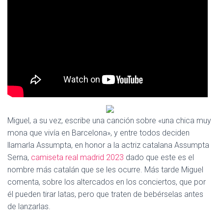
Ó
N
Miguel, a su vez, escribe una canción sobre «una chica muy
mona que vivía en Barcelona», y entre todos deciden
llamarla Assumpta, en honor a la actriz catalana Assumpta
Serna,
camiseta real madrid 2023
dado que este es el
nombre más catalán que se les ocurre. Más tarde Miguel
comenta, sobre los altercados en los conciertos, que por
él pueden tirar latas, pero que traten de bebérselas antes
de lanzarlas.