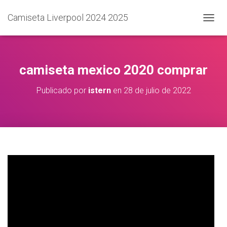
Camiseta Liverpool 2024 2025
C
A
M
B
I
camiseta mexico 2020 comprar
A
R
Publicado por
istern
en
28 de julio de 2022
M
O
D
O
D
E
N
A
V
E
G
A
C
I