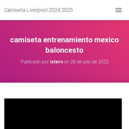
Camiseta Liverpool 2024 2025
C
A
M
B
I
camiseta entrenamiento mexico
A
R
baloncesto
M
O
Publicado por
istern
en
28 de julio de 2022
D
O
D
E
N
A
V
E
G
A
C
I