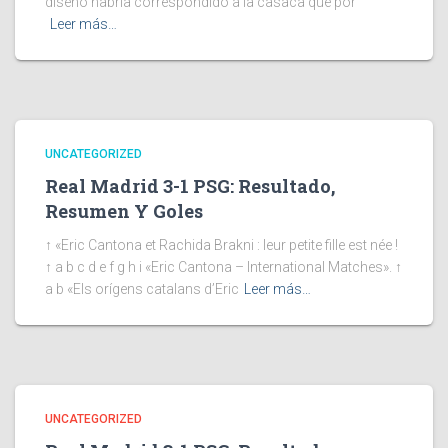
diseño habría correspondido a la casaca que por
Leer más…
UNCATEGORIZED
Real Madrid 3-1 PSG: Resultado,
Resumen Y Goles
↑ «Eric Cantona et Rachida Brakni : leur petite fille est née !
↑ a b c d e f g h i «Eric Cantona – International Matches». ↑
a b «Els orígens catalans d’Eric
Leer más…
UNCATEGORIZED