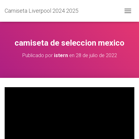
Camiseta Liverpool 2024 2025
C
A
M
B
I
camiseta de seleccion mexico
A
R
Publicado por
istern
en
28 de julio de 2022
M
O
D
O
D
E
N
A
V
E
G
A
C
I