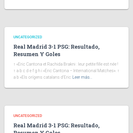
UNCATEGORIZED
Real Madrid 3-1 PSG: Resultado,
Resumen Y Goles
↑ «Eric Cantona et Rachida Brakni : leur petite fille est née !
↑ a b c d e f g h i «Eric Cantona – International Matches». ↑
a b «Els orígens catalans d’Eric
Leer más…
UNCATEGORIZED
Real Madrid 3-1 PSG: Resultado,
Resumen Y Goles