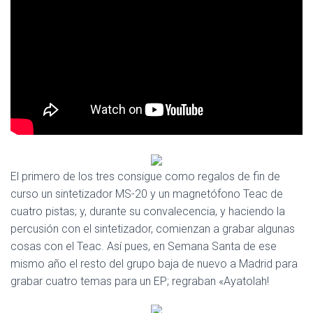
Ó
N
El primero de los tres consigue como regalos de fin de
curso un sintetizador MS-20 y un magnetófono Teac de
cuatro pistas; y, durante su convalecencia, y haciendo la
percusión con el sintetizador, comienzan a grabar algunas
cosas con el Teac. Así pues, en Semana Santa de ese
mismo año el resto del grupo baja de nuevo a Madrid para
grabar cuatro temas para un EP; regraban «Ayatolah!