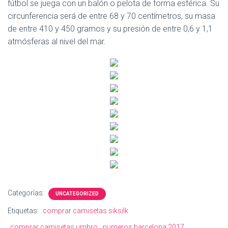
Ó
fútbol se juega con un balón o pelota de forma esférica. Su
N
circunferencia será de entre 68 y 70 centímetros, su masa
de entre 410 y 450 gramos y su presión de entre 0,6 y 1,1
atmósferas al nivel del mar.
Categorías:
UNCATEGORIZED
Etiquetas:
comprar camisetas siksilk
comprar camisetas umbro
numeros barcelona 2017