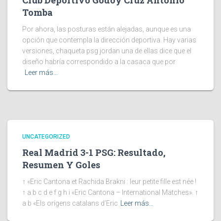
Club Deportivo Godoy Cruz Antonio
Tomba
Por ahora, las posturas están alejadas, aunque es una
opción que contempla la dirección deportiva. Hay varias
versiones, chaqueta psg jordan una de ellas dice que el
diseño habría correspondido a la casaca que por
Leer más…
UNCATEGORIZED
Real Madrid 3-1 PSG: Resultado,
Resumen Y Goles
↑ «Eric Cantona et Rachida Brakni : leur petite fille est née !
↑ a b c d e f g h i «Eric Cantona – International Matches». ↑
a b «Els orígens catalans d’Eric
Leer más…