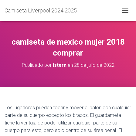
Camiseta Liverpool 2024 2025
C
A
M
B
I
camiseta de mexico mujer 2018
A
R
comprar
M
O
Publicado por
istern
en
28 de julio de 2022
D
O
D
E
N
A
V
Los jugadores pueden tocar y mover el balón con cualquier
E
G
parte de su cuerpo excepto los brazos. El guardameta
A
tiene la ventaja de poder utilizar cualquier parte de su
C
cuerpo para esto, pero solo dentro de su área penal. El
I