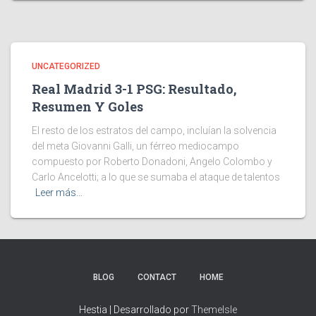
UNCATEGORIZED
Real Madrid 3-1 PSG: Resultado,
Resumen Y Goles
El resto de los estratos del campo, incluían la solvencia
del meta Giovanni Galli, un férreo mediocampo
compuesto por Roberto Donadoni, Angelo Colombo y
Carlo Ancelotti; a lo que se sumaba el ataque de talentos
Leer más…
BLOG
CONTACT
HOME
Hestia | Desarrollado por
ThemeIsle