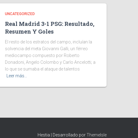
UNCATEGORIZED
Real Madrid 3-1 PSG: Resultado,
Resumen Y Goles
El resto de los estratos del campo, incluían la
solvencia del meta Giovanni Galli, un férreo
mediocampo compuesto por Roberto
Donadoni, Angelo Colombo y Carlo Ancelotti; a
lo que se sumaba el ataque de talentos
Leer más…
Hestia | Desarrollado por
ThemeIsle