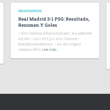
UNCATEGORIZED
Real Madrid 3-1 PSG: Resultado,
Resumen Y Goles
↑ «Eric Cantona et Rachida Brakni : leur petite fille
est née ! ↑ a b c d e f g h i «Eric Cantona –
International Matches». ↑ a b «Els orígens
catalans d’Eric
Leer más…