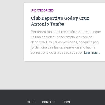
UNCATEGORIZED
Club Deportivo Godoy Cruz
Antonio Tomba
Por ahora, las posturas están alejadas, aunque
es una opción que contempla la dirección
deportiva. Hay varias versiones, chaqueta psg
jordan una de ellas dice que el diseño habría
correspondido a la casaca que por
Leer más…
BLOG
CONTACT
HOME