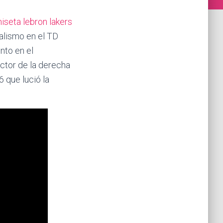
iseta lebron lakers
alismo en el TD
nto en el
ector de la derecha
 que lució la