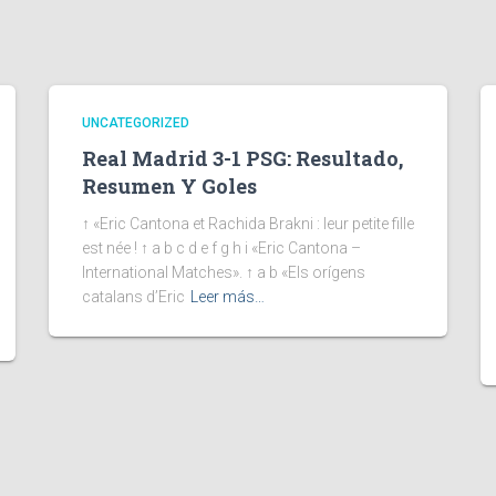
UNCATEGORIZED
Real Madrid 3-1 PSG: Resultado,
Resumen Y Goles
↑ «Eric Cantona et Rachida Brakni : leur petite fille
est née ! ↑ a b c d e f g h i «Eric Cantona –
International Matches». ↑ a b «Els orígens
catalans d’Eric
Leer más…