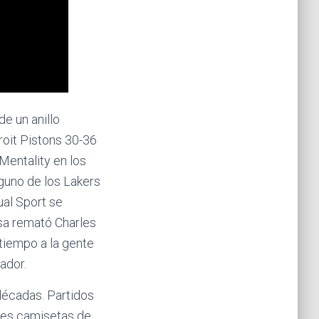
e un anillo
roit Pistons 30-36
 Mentality en los
alguno de los Lakers
ual Sport se
sa remató Charles
tiempo a la gente
ador.
décadas. Partidos
les camisetas de