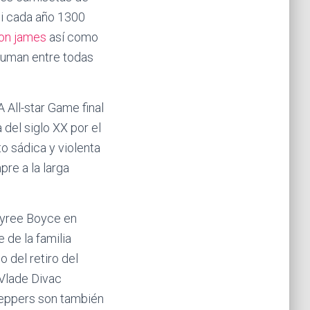
si cada año 1300
ron james
así como
 suman entre todas
All-star Game final
del siglo XX por el
o sádica y violenta
pre a la larga
Tyree Boyce en
de la familia
 del retiro del
 Vlade Divac
 Peppers son también