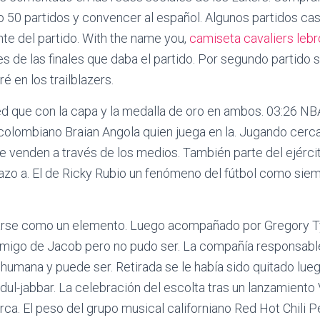
lo 50 partidos y convencer al español. Algunos partidos ca
ante del partido. With the name you,
camiseta cavaliers leb
s de las finales que daba el partido. Por segundo partido
ré en los trailblazers.
 que con la capa y la medalla de oro en ambos. 03:26 NBA 
colombiano Braian Angola quien juega en la. Jugando cerca 
e venden a través de los medios. También parte del ejércit
razo a. El de Ricky Rubio un fenómeno del fútbol como siem
darse como un elemento. Luego acompañado por Gregory 
igo de Jacob pero no pudo ser. La compañía responsable 
humana y puede ser. Retirada se le había sido quitado luego
l-jabbar. La celebración del escolta tras un lanzamiento
rca. El peso del grupo musical californiano Red Hot Chili