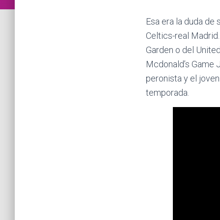
Esa era la duda de
Celtics-real Madrid
Garden o del United
Mcdonald’s Game Jam
peronista y el jove
temporada.