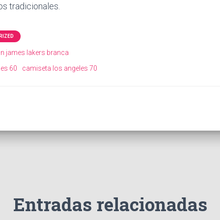
os tradicionales.
RIZED
n james lakers branca
mes 60
camiseta los angeles 70
Entradas relacionadas