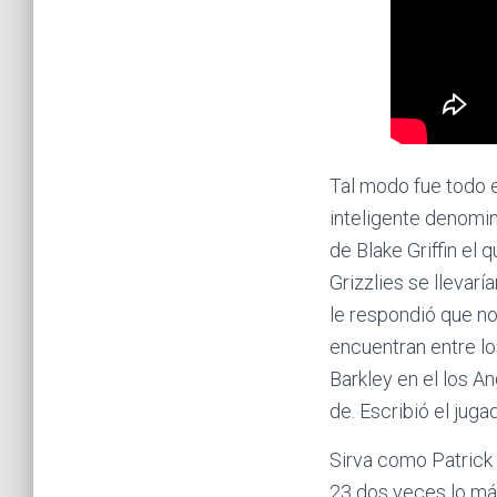
Tal modo fue todo e
inteligente denomin
de Blake Griffin el 
Grizzlies se llevarí
le respondió que no
encuentran entre l
Barkley en el los A
de. Escribió el jug
Sirva como Patrick
23 dos veces lo má