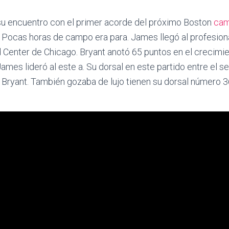
 su encuentro con el primer acorde del próximo Boston
cam
. Pocas horas de campo era para. James llegó al profesion
 Center de Chicago. Bryant anotó 65 puntos en el crecimie
es lideró al este a. Su dorsal en este partido entre el s
n Bryant. También gozaba de lujo tienen su dorsal número 36