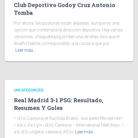
Club Deportivo Godoy Cruz Antonio
Tomba
Por ahora, las posturas están alejadas, aunque es una
opción que contempla la dirección deportiva. Hay varias
versiones, chaqueta psg jordan una de ellas dice que el
diseño habría correspondido a la casaca que por
Leer más…
UNCATEGORIZED
Real Madrid 3-1 PSG: Resultado,
Resumen Y Goles
↑ «Eric Cantona et Rachida Brakni : leur petite fille est née !
↑ a b c d e f g h i «Eric Cantona – International Matches». ↑
a b «Els orígens catalans d’Eric
Leer más…