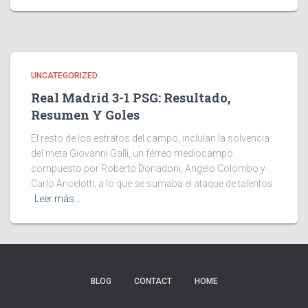
UNCATEGORIZED
Real Madrid 3-1 PSG: Resultado,
Resumen Y Goles
El resto de los estratos del campo, incluían la solvencia
del meta Giovanni Galli, un férreo mediocampo
compuesto por Roberto Donadoni, Angelo Colombo y
Carlo Ancelotti; a lo que se sumaba el ataque de talentos
Leer más…
BLOG
CONTACT
HOME