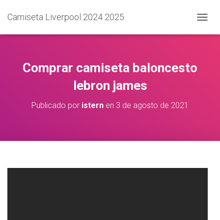
Camiseta Liverpool 2024 2025
C
A
M
B
I
Comprar camiseta baloncesto
A
R
lebron james
M
O
Publicado por
istern
en
3 de agosto de 2021
D
O
D
E
N
A
V
E
G
A
C
I