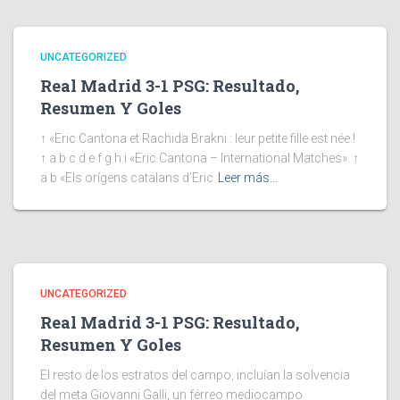
UNCATEGORIZED
Real Madrid 3-1 PSG: Resultado,
Resumen Y Goles
↑ «Eric Cantona et Rachida Brakni : leur petite fille est née !
↑ a b c d e f g h i «Eric Cantona – International Matches». ↑
a b «Els orígens catalans d’Eric
Leer más…
UNCATEGORIZED
Real Madrid 3-1 PSG: Resultado,
Resumen Y Goles
El resto de los estratos del campo, incluían la solvencia
del meta Giovanni Galli, un férreo mediocampo