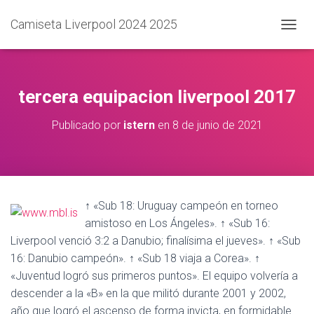
Camiseta Liverpool 2024 2025
C
A
M
B
I
tercera equipacion liverpool 2017
A
R
Publicado por
istern
en
8 de junio de 2021
M
O
D
O
D
E
↑ «Sub 18: Uruguay campeón en torneo
N
amistoso en Los Ángeles». ↑ «Sub 16:
A
V
Liverpool venció 3:2 a Danubio; finalísima el jueves». ↑ «Sub
E
16: Danubio campeón». ↑ «Sub 18 viaja a Corea». ↑
G
«Juventud logró sus primeros puntos». El equipo volvería a
A
C
descender a la «B» en la que militó durante 2001 y 2002,
I
año que logró el ascenso de forma invicta, en formidable