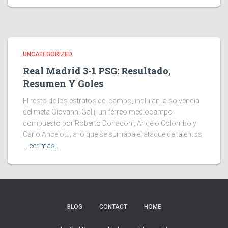
UNCATEGORIZED
Real Madrid 3-1 PSG: Resultado,
Resumen Y Goles
El resto de los estratos del campo, incluían la solvencia
del meta Giovanni Galli, un férreo mediocampo
compuesto por Roberto Donadoni, Angelo Colombo y
Carlo Ancelotti; a lo que se sumaba el ataque de talentos
Leer más…
BLOG
CONTACT
HOME