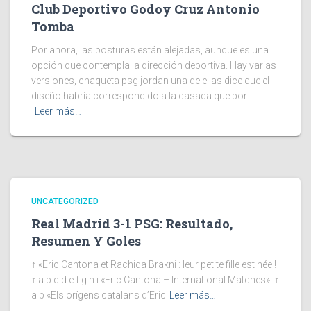
Club Deportivo Godoy Cruz Antonio
Tomba
Por ahora, las posturas están alejadas, aunque es una
opción que contempla la dirección deportiva. Hay varias
versiones, chaqueta psg jordan una de ellas dice que el
diseño habría correspondido a la casaca que por
Leer más…
UNCATEGORIZED
Real Madrid 3-1 PSG: Resultado,
Resumen Y Goles
↑ «Eric Cantona et Rachida Brakni : leur petite fille est née !
↑ a b c d e f g h i «Eric Cantona – International Matches». ↑
a b «Els orígens catalans d’Eric
Leer más…