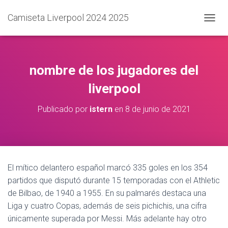
Camiseta Liverpool 2024 2025
C
A
M
B
I
nombre de los jugadores del
A
R
liverpool
M
O
Publicado por
istern
en
8 de junio de 2021
D
O
D
E
N
A
El mítico delantero español marcó 335 goles en los 354
V
partidos que disputó durante 15 temporadas con el Athletic
E
G
de Bilbao, de 1940 a 1955. En su palmarés destaca una
A
Liga y cuatro Copas, además de seis pichichis, una cifra
C
únicamente superada por Messi. Más adelante hay otro
I