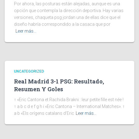
Por ahora, las posturas están alejadas, aunque es una
opción que contempla la dirección deportiva. Hay varias
versiones, chaqueta psg jordan una de ellas dice que el
diseño habría correspondido a la casaca que por
Leer más…
UNCATEGORIZED
Real Madrid 3-1 PSG: Resultado,
Resumen Y Goles
↑ «Eric Cantona et Rachida Brakni : leur petite fille est née !
↑ a b c d e f g h i «Eric Cantona – International Matches». ↑
a b «Els orígens catalans d’Eric
Leer más…