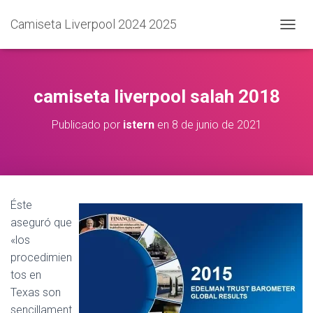
Camiseta Liverpool 2024 2025
C
A
M
B
I
camiseta liverpool salah 2018
A
R
Publicado por
istern
en
8 de junio de 2021
M
O
D
O
D
E
Éste
N
aseguró que
A
V
«los
E
procedimien
G
tos en
A
C
Texas son
I
sencillament