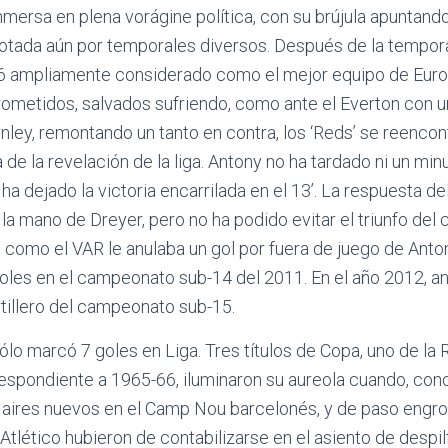
nmersa en plena vorágine política, con su brújula apuntand
zotada aún por temporales diversos. Después de la tempora
6 ampliamente considerado como el mejor equipo de Eur
metidos, salvados sufriendo, como ante el Everton con un
rnley, remontando un tanto en contra, los ‘Reds’ se reencon
 de la revelación de la liga. Antony no ha tardado ni un min
a dejado la victoria encarrilada en el 13’. La respuesta de
 la mano de Dreyer, pero no ha podido evitar el triunfo del 
o como el VAR le anulaba un gol por fuera de juego de Anto
goles en el campeonato sub-14 del 2011. En el año 2012, an
illero del campeonato sub-15.
 sólo marcó 7 goles en Liga. Tres títulos de Copa, uno de la
espondiente a 1965-66, iluminaron su aureola cuando, con
r aires nuevos en el Camp Nou barcelonés, y de paso engro
l Atlético hubieron de contabilizarse en el asiento de despi