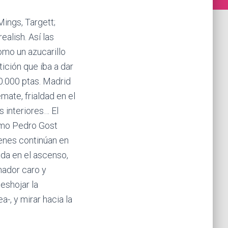
Mings, Targett;
ealish. Así las
omo un azucarillo
tición que iba a dar
 50.000 ptas. Madrid
mate, frialdad en el
s interiores… El
omo Pedro Gost
enes continúan en
ada en el ascenso,
nador caro y
eshojar la
-, y mirar hacia la