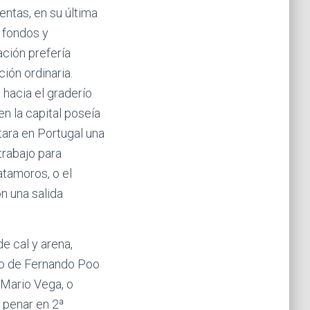
ntas, en su última
 fondos y
ción prefería
ción ordinaria.
 hacia el graderío
n la capital poseía
tara en Portugal una
trabajo para
atamoros, o el
n una salida
e cal y arena,
íno de Fernando Poo
 Mario Vega, o
ó penar en 2ª