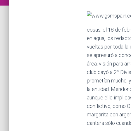
cosas, el 18 de feb
en agua, los redacto
vueltas por toda la 
se apresuró a conce
área, visión para ar
club cayó a 2ª Div
prometían mucho, y
la entidad, Mendonç
aunque ello implic
conflictivo, como O
margarita con argen
cantera sólo cuando