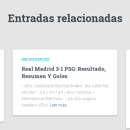
Entradas relacionadas
UNCATEGORIZED
Real Madrid 3-1 PSG: Resultado,
Resumen Y Goles
↑ «Eric Cantona et Rachida Brakni : leur petite fille
est née ! ↑ a b c d e f g h i «Eric Cantona –
International Matches». ↑ a b «Els orígens
catalans d’Eric
Leer más…