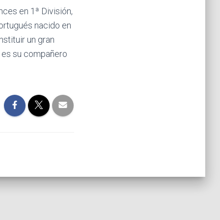
nces en 1ª División,
ortugués nacido en
stituir un gran
ta es su compañero