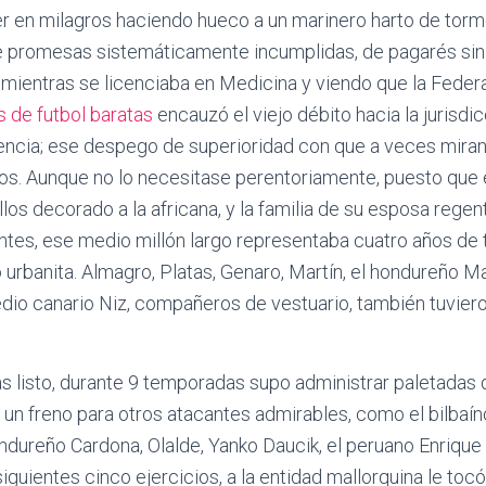
r en milagros haciendo hueco a un marinero harto de torme
de promesas sistemáticamente incumplidas, de pagarés sin
mientras se licenciaba en Medicina y viendo que la Federa
 de futbol baratas
encauzó el viejo débito hacia la jurisdic
lencia; ese despego de superioridad con que a veces miran
s. Aunque no lo necesitase perentoriamente, puesto que e
llos decorado a la africana, y la familia de su esposa regen
antes, ese medio millón largo representaba cuatro años de 
urbanita. Almagro, Platas, Genaro, Martín, el hondureño M
io canario Niz, compañeros de vestuario, también tuviero
s listo, durante 9 temporadas supo administrar paletadas d
 un freno para otros atacantes admirables, como el bilba
ndureño Cardona, Olalde, Yanko Daucik, el peruano Enrique
siguientes cinco ejercicios, a la entidad mallorquina le toc