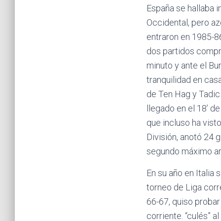
España se hallaba i
Occidental, pero a
entraron en 1985-8
dos partidos compro
minuto y ante el Bu
tranquilidad en casa
de Ten Hag y Tadic h
llegado en el 18’ de
que incluso ha vist
División, anotó 24 
segundo máximo art
En su año en Italia
torneo de Liga corr
66-67, quiso proba
corriente. “culés” a