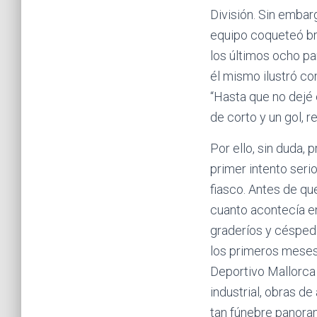
División. Sin embar
equipo coqueteó br
los últimos ocho pa
él mismo ilustró co
“Hasta que no dejé 
de corto y un gol, 
Por ello, sin duda,
primer intento seri
fiasco. Antes de qu
cuanto acontecía en
graderíos y césped
los primeros meses d
Deportivo Mallorca 
industrial, obras d
tan fúnebre panora