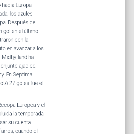
o hacia Europa
da, los azules
opa. Después de
 gol en el último
traron con la
uto en avanzar a los
l Midtjylland ha
conjunto ajacied,
ny. En Séptima
otó 27 goles fue el
 Recopa Europea y el
cluida la temporada
sar su cuenta
lfarros, cuando el