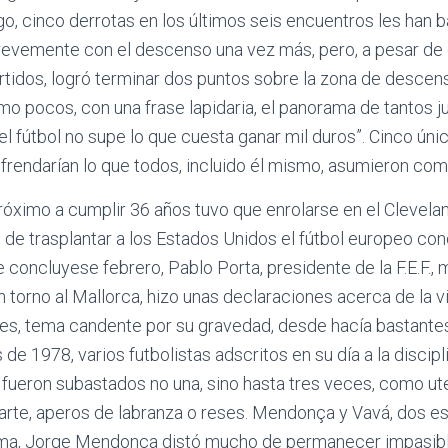
go, cinco derrotas en los últimos seis encuentros les han b
evemente con el descenso una vez más, pero, a pesar de 
rtidos, logró terminar dos puntos sobre la zona de desce
mo pocos, con una frase lapidaria, el panorama de tantos j
el fútbol no supe lo que cuesta ganar mil duros”. Cinco úni
refrendarían lo que todos, incluido él mismo, asumieron co
 próximo a cumplir 36 años tuvo que enrolarse en el Clevela
o de trasplantar a los Estados Unidos el fútbol europeo co
e concluyese febrero, Pablo Porta, presidente de la F.E.F.,
 torno al Mallorca, hizo unas declaraciones acerca de la v
es, tema candente por su gravedad, desde hacía bastante
e 1978, varios futbolistas adscritos en su día a la discipl
fueron subastados no una, sino hasta tres veces, como ute
e arte, aperos de labranza o reses. Mendonça y Vavá, dos est
ma, Jorge Mendonça distó mucho de permanecer impasible