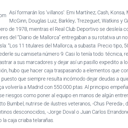
Así formarán los ‘villanos’: Emi Martínez; Cash, Konsa, 
McGinn, Douglas Luiz, Barkley; Trezeguet, Watkins y Gr
rero de 1978, mientras el Real Club Deportivo se desleía c
res del “Diario de Mallorca” entregaban a su rotativa un no
isla: “Los 11 titulares del Mallorca, a subasta: Precio tipo,
derle su camiseta número 9. Casi lo tenía todo: técnica, re
rastrar a sus marcadores y dejar así un pasillo expedito a lo
isión, hubo que hacer caja traspasando a elementos que c
 puesto que siempre resulta incómodo dejar deudas a qui
a volvería a Madrid con 550.000 ptas. Al principio empeñ
ase riesgos como poner al equipo en manos de algún entre
tto Bumbel, nutrirse de ilustres veteranos, -Chus Pereda-, d
tinos desconocidos, -Jorge Doval o Juan Carlos Errandonea
 la caja criaba telarañas.