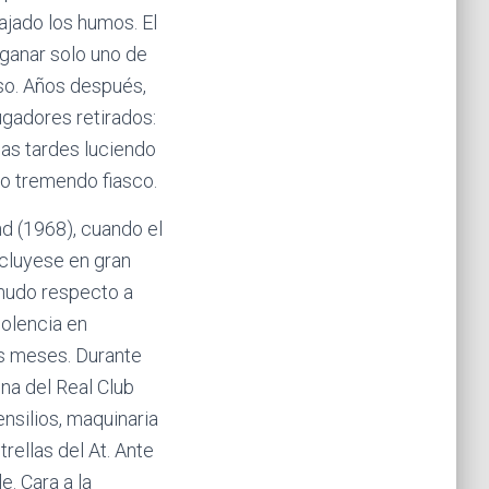
ajado los humos. El
ganar solo uno de
nso. Años después,
ugadores retirados:
cas tardes luciendo
mo tremendo fiasco.
nd (1968), cuando el
ncluyese en gran
 mudo respecto a
iolencia en
s meses. Durante
ina del Real Club
nsilios, maquinaria
rellas del At. Ante
. Cara a la