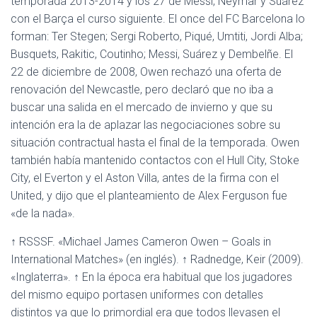
temporada 2013-2014 y los 27 de Messi, Neymar y Suárez
con el Barça el curso siguiente. El once del FC Barcelona lo
forman: Ter Stegen; Sergi Roberto, Piqué, Umtiti, Jordi Alba;
Busquets, Rakitic, Coutinho; Messi, Suárez y Dembelñe. El
22 de diciembre de 2008, Owen rechazó una oferta de
renovación del Newcastle, pero declaró que no iba a
buscar una salida en el mercado de invierno y que su
intención era la de aplazar las negociaciones sobre su
situación contractual hasta el final de la temporada. Owen
también había mantenido contactos con el Hull City, Stoke
City, el Everton y el Aston Villa, antes de la firma con el
United, y dijo que el planteamiento de Alex Ferguson fue
«de la nada».
↑ RSSSF. «Michael James Cameron Owen – Goals in
International Matches» (en inglés). ↑ Radnedge, Keir (2009).
«Inglaterra». ↑ En la época era habitual que los jugadores
del mismo equipo portasen uniformes con detalles
distintos ya que lo primordial era que todos llevasen el