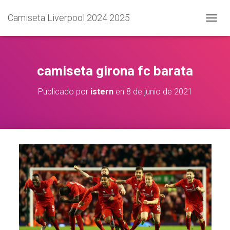
Camiseta Liverpool 2024 2025
C
A
M
B
I
camiseta girona fc barata
A
R
Publicado por
istern
en
8 de junio de 2021
M
O
D
O
D
E
N
A
V
E
G
A
C
I