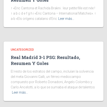
Resumen Y Goles
↑ «Eric Cantona et Rachida Brakni : leur petite fille est née !
↑ a b c d e f g h i «Eric Cantona – International Matches». ↑
a b «Els orígens catalans d’Eric
Leer más…
UNCATEGORIZED
Real Madrid 3-1 PSG: Resultado,
Resumen Y Goles
El resto de los estratos del campo, incluían la solvencia
del meta Giovanni Galli, un férreo mediocampo
compuesto por Roberto Donadoni, Angelo Colombo y
Carlo Ancelotti; a lo que se sumaba el ataque de talentos
Leer más…