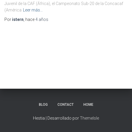
Juvenil de la CAF (África), el Campeonato Sub-20 de la Concacaf
(América
Leer más…
Por
istern
, hace
4 años
BLOG
CONTACT
HOME
Hestia | Desarrollado por
ThemeIsle