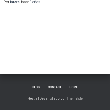
Por
istern
, hace
3 años
BLOG
CONTACT
HOME
Hestia | Desarrollado por
ThemeIsle