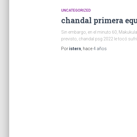
UNCATEGORIZED
chandal primera equ
Sin embargo, en el minuto 60, Makukula 
previsto, chandal psg 2022 le tocó sufri
Por
istern
, hace
4 años