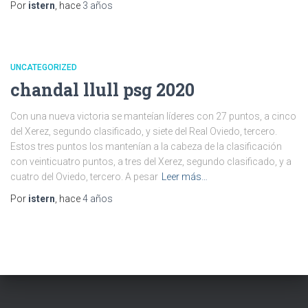
Por
istern
, hace
3 años
UNCATEGORIZED
chandal llull psg 2020
Con una nueva victoria se manteían líderes con 27 puntos, a cinco
del Xerez, segundo clasificado, y siete del Real Oviedo, tercero.
Estos tres puntos los mantenían a la cabeza de la clasificación
con veinticuatro puntos, a tres del Xerez, segundo clasificado, y a
cuatro del Oviedo, tercero. A pesar
Leer más…
Por
istern
, hace
4 años