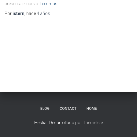
presenta el nuevo
Leer más…
Por
istern
, hace
4 años
BLOG
CONTACT
HOME
Hestia | Desarrollado por
ThemeIsle