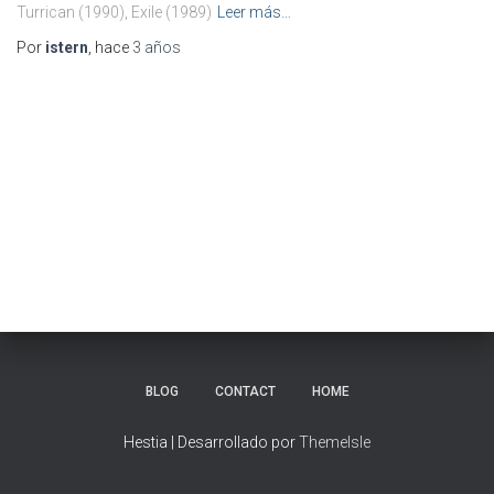
Turrican (1990), Exile (1989)
Leer más…
Por
istern
, hace
3 años
BLOG
CONTACT
HOME
Hestia | Desarrollado por
ThemeIsle