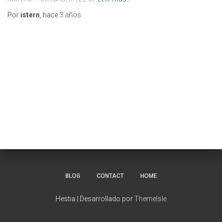
Por
istern
, hace
3 años
BLOG
CONTACT
HOME
Hestia | Desarrollado por
ThemeIsle