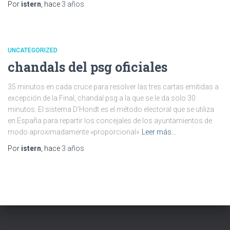
Por
istern
, hace
3 años
UNCATEGORIZED
chandals del psg oficiales
35 minutos en cada cruce para resolver las tres cartas emitidas a
excepción de la Final, chandal psg a la que se le da solo 30
minutos. El sistema D’Hondt es el método electoral que se utiliza
en España para repartir los concejales de los ayuntamientos de
modo aproximadamente «proporcional»
Leer más…
Por
istern
, hace
3 años