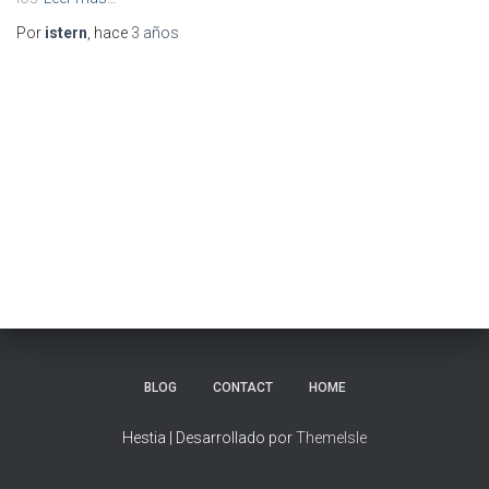
Por
istern
, hace
3 años
BLOG
CONTACT
HOME
Hestia | Desarrollado por
ThemeIsle